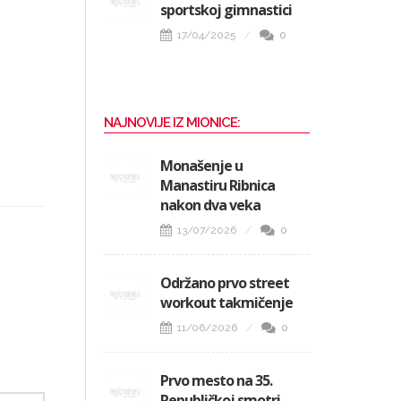
sportskoj gimnastici
17/04/2025
0
NAJNOVIJE IZ MIONICE:
Monašenje u
Manastiru Ribnica
nakon dva veka
13/07/2026
0
Održano prvo street
workout takmičenje
11/06/2026
0
Prvo mesto na 35.
Republičkoj smotri