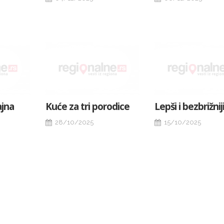
ajna
Kuće za tri porodice
Lepši i bezbrižnij
28/10/2025
15/10/2025