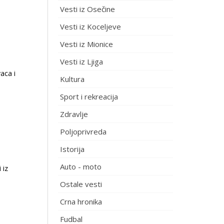
Vesti iz Osečine
Vesti iz Koceljeve
Vesti iz Mionice
Vesti iz Ljiga
aca i
Kultura
Sport i rekreacija
Zdravlje
Poljoprivreda
Istorija
Auto - moto
 iz
Ostale vesti
Crna hronika
Fudbal