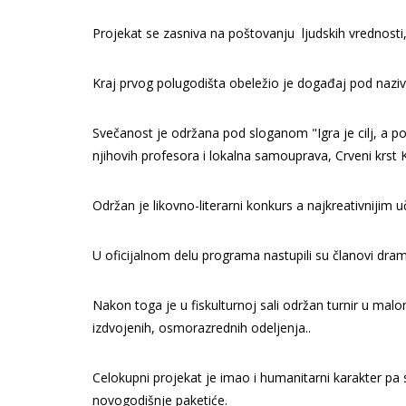
Projekat se zasniva na poštovanju ljudskih vrednosti,
Kraj prvog polugodišta obeležio je događaj pod naz
Svečanost je održana pod sloganom "Igra je cilj, a pob
njihovih profesora i lokalna samouprava, Crveni krst
Održan je likovno-literarni konkurs a najkreativnijim 
U oficijalnom delu programa nastupili su članovi drams
Nakon toga je u fiskulturnoj sali održan turnir u mal
izdvojenih, osmorazrednih odeljenja..
Celokupni projekat je imao i humanitarni karakter pa s
novogodišnje paketiće.