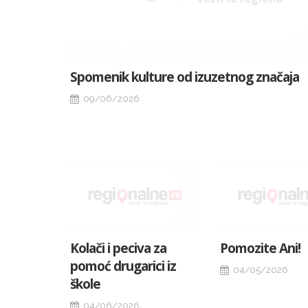
Spomenik kulture od izuzetnog značaja
09/06/2026
Kolači i peciva za
Pomozite Ani!
pomoć drugarici iz
04/05/2026
škole
04/06/2026