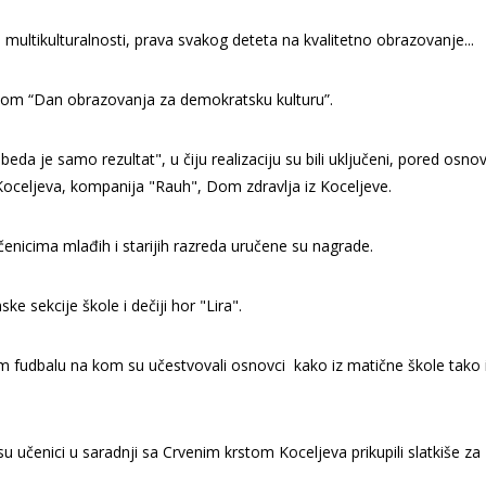
 multikulturalnosti, prava svakog deteta na kvalitetno obrazovanje...
ivom “Dan obrazovanja za demokratsku kulturu”.
eda je samo rezultat", u čiju realizaciju su bili uključeni, pored osnov
 Koceljeva, kompanija "Rauh", Dom zdravlja iz Koceljeve.
učenicima mlađih i starijih razreda uručene su nagrade.
ke sekcije škole i dečiji hor "Lira".
om fudbalu na kom su učestvovali osnovci kako iz matične škole tako i
u učenici u saradnji sa Crvenim krstom Koceljeva prikupili slatkiše za