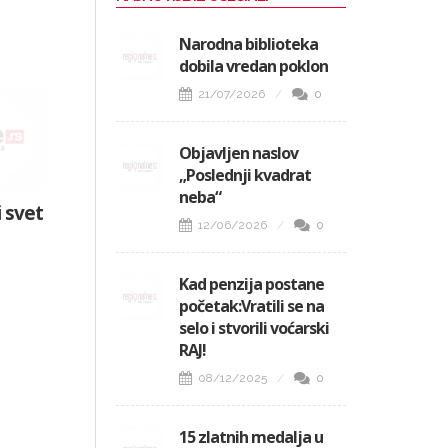
Narodna biblioteka
dobila vredan poklon
21/07/2026
0
Objavljen naslov
„Poslednji kvadrat
neba“
i svet
12/06/2026
0
Kad penzija postane
početak:Vratili se na
selo i stvorili voćarski
RAJ!
08/12/2025
0
15 zlatnih medalja u