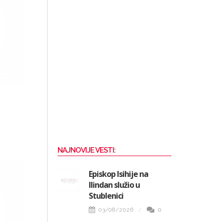
NAJNOVIJE VESTI:
Episkop Isihije na
Ilindan služio u
Stublenici
03/08/2026
0