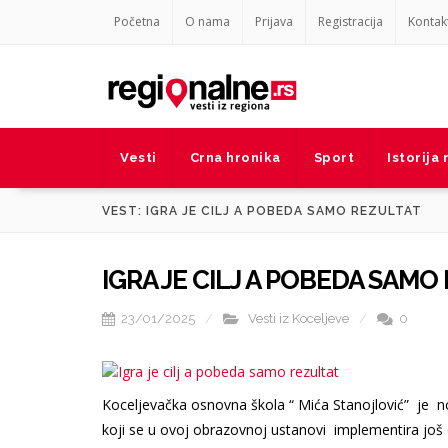
Početna
O nama
Prijava
Registracija
Kontak
Vesti
Crna hronika
Sport
Istorija
VEST: IGRA JE CILJ A POBEDA SAMO REZULTAT
IGRA JE CILJ A POBEDA SAMO
23/01/2025
Vesti iz Koceljeve
0
Koceljevačka osnovna škola “ Mića Stanojlović” je no
koji se u ovoj obrazovnoj ustanovi implementira još 