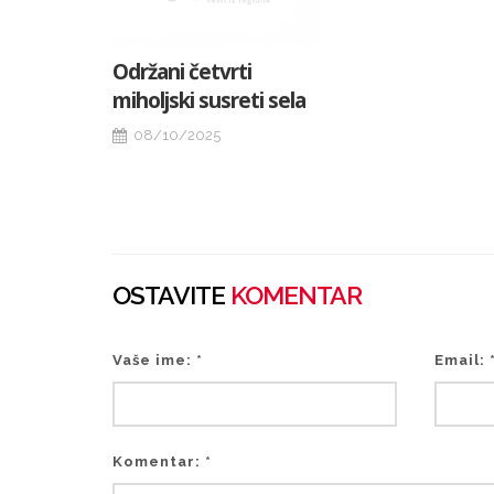
Održani četvrti
miholjski susreti sela
08/10/2025
OSTAVITE
KOMENTAR
Vaše ime: *
Email: 
Komentar: *