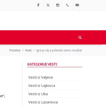
Facebook
Twitter
Instagram
064/90-
office@regionalne.rs
91-064
Početna
Vesti
Igra je cilj a pobeda samo rezultat
KATEGORIJE VESTI:
Vesti iz Valjeva
Vesti iz Lajkovca
Vesti iz Uba
ve",
Vesti iz Lazarevca