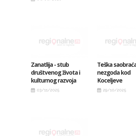
Zanatlija - stub
Teška saobrać
društvenog života i
nezgoda kod
kulturnog razvoja
Koceljeve
03/11/2025
29/10/2025