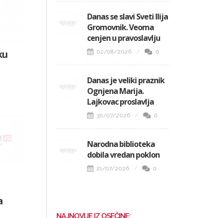
Danas se slavi Sveti Ilija
Gromovnik. Veoma
cenjen u pravoslavlju
02/08/2026
0
ku
Danas je veliki praznik
Ognjena Marija.
Lajkovac proslavlja
30/07/2026
0
Narodna biblioteka
dobila vredan poklon
21/07/2026
0
a
NAJNOVIJE IZ OSEČINE: