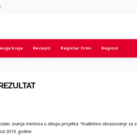
t
 moga kraja
Recepti
Registar firmi
Regioni
 REZULTAT
silac zvanja mentora u sklopu projekta "Kvalitetno obrazovanje za s
od 2019. godine.