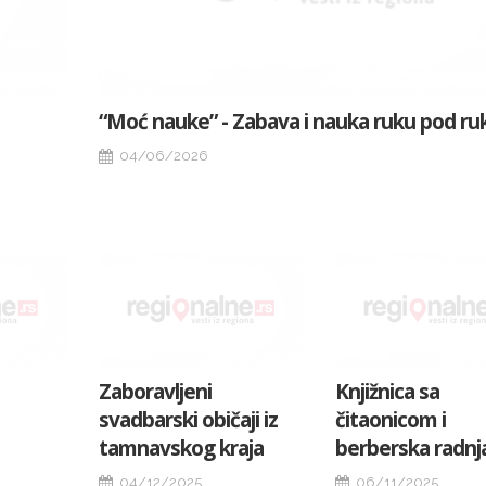
“Moć nauke” - Zabava i nauka ruku pod ru
04/06/2026
Zaboravljeni
Knjižnica sa
svadbarski običaji iz
čitaonicom i
tamnavskog kraja
berberska radnj
04/12/2025
06/11/2025