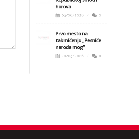
horova
03/06/2026
0
Prvo mesto na
takmičenju „Pesniče
naroda mog"
20/05/2026
0