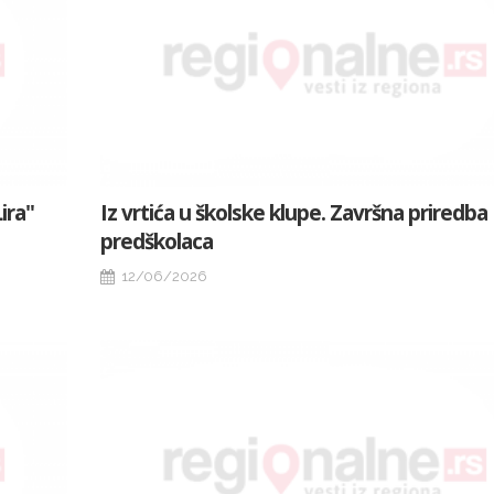
ira"
Iz vrtića u školske klupe. Završna priredba
predškolaca
12/06/2026