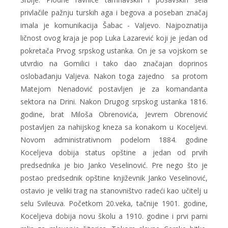
privlačile pažnju turskih aga i begova a poseban značaj
imala je komunikacija Šabac - Valjevo. Najpoznatija
ličnost ovog kraja je pop Luka Lazarević koji je jedan od
pokretača Prvog srpskog ustanka. On je sa vojskom se
utvrdio na Gomilici i tako dao značajan doprinos
oslobađanju Valjeva. Nakon toga zajedno sa protom
Matejom Nenadović postavljen je za komandanta
sektora na Drini. Nakon Drugog srpskog ustanka 1816.
godine, brat Miloša Obrenovića, Jevrem Obrenović
postavljen za nahijskog kneza sa konakom u Koceljevi.
Novom administrativnom podelom 1884. godine
Koceljeva dobija status opštine a jedan od prvih
predsednika je bio Janko Veselinović. Pre nego što je
postao predsednik opštine književnik Janko Veselinović,
ostavio je veliki trag na stanovništvo radeći kao učitelj u
selu Svileuva. Početkom 20.veka, tačnije 1901. godine,
Koceljeva dobija novu školu a 1910. godine i prvi parni