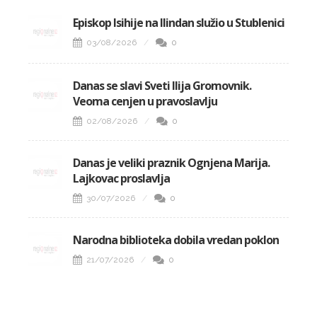
Episkop Isihije na Ilindan služio u Stublenici
03/08/2026
0
Danas se slavi Sveti Ilija Gromovnik.
Veoma cenjen u pravoslavlju
02/08/2026
0
Danas je veliki praznik Ognjena Marija.
Lajkovac proslavlja
30/07/2026
0
Narodna biblioteka dobila vredan poklon
21/07/2026
0