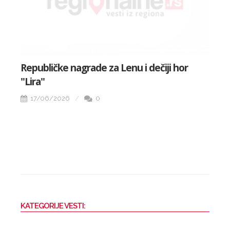
Republičke nagrade za Lenu i dečiji hor
Iz
"Lira"
pr
17/06/2026
0
KATEGORIJE VESTI: