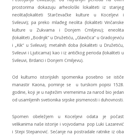
prostorima dokazuju arheološki lokaliteti iz starijeg
neolita(lokaliteti Starčevačke kulture u Koceljevi i
Svileuvi); pa preko mlađeg neolita (lokaliteti Vinčanske
kulture u Zukvama i Donjem Crniljevu); eneolita
(lokaliteti „Bodnjik“ u Družetiću, „Glavičica“ u Gradojeviću
i „Kik“ u Svileuvi); metalnih doba (lokaliteti u Družetiću,
Svileuvi i Ljuticama) kao i iz antičkog perioda (lokaliteti u
Svileuvi, Brdarici i Donjem Crniljevu).
Od kulturno istorijskih spomenika posebno se ističe
manastir Kaona, pominje se u turskom popisi 1528.
godine, koji je u najtežim vremenima za narod bio jedan
od usamljenih svetionika srpske pismenosti i duhovnosti.
Spomen obeležjem u Koceljevi odata je počast
velikanima naše istorije i vojvodama pop Luki Lazarević
i Stepi Stepanović. Sećanje na postradale ratnike iz oba