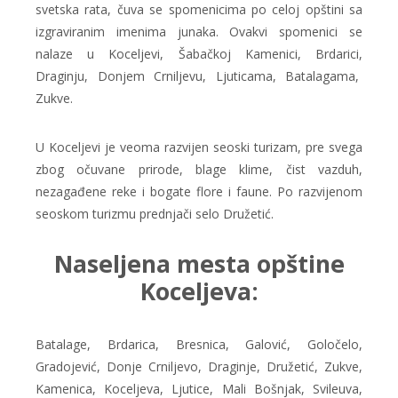
svetska rata, čuva se spomenicima po celoj opštini sa
izgraviranim imenima junaka. Ovakvi spomenici se
nalaze u Koceljevi, Šabačkoj Kamenici, Brdarici,
Draginju, Donjem Crniljevu, Ljuticama, Batalagama,
Zukve.
U Koceljevi je veoma razvijen seoski turizam, pre svega
zbog očuvane prirode, blage klime, čist vazduh,
nezagađene reke i bogate flore i faune. Po razvijenom
seoskom turizmu prednjači selo Družetić.
Naseljena mesta opštine
Koceljeva:
Batalage, Brdarica, Bresnica, Galović, Goločelo,
Gradojević, Donje Crniljevo, Draginje, Družetić, Zukve,
Kamenica, Koceljeva, Ljutice, Mali Bošnjak, Svileuva,