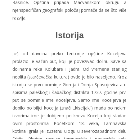
Rasnice. Opština pripada Mačvanskom okrugu a
njenspecifičan geografski položaj pomaže da se što više
razvija.
Istorija
Još od davnina preko teritorije opštine Koceljeva
prolazio je važan put, koji je povezivao dolinu Save sa
dolinama reka Kolubare i Jadra. Od vremena starijeg
neolita (starčevačka kultura) ovde je bilo naseljeno. Kroz
istoriju se prvo pominje Gornja i Donja Spasojevica a u
spisima paleškog i šabačkog distrikta 1737. godine prvi
put se pominje ime Koceljeva. Samo ime Koceljeva je
dobilo po biljci kocelja (znači „kiseljak“) mada po nekim
izvorima ime je dobijeno po knezu Kocelja koji vladao
ovim prostorima. Početkom 18. veka, Tamnavska
kotlina igrala je izuzetnu ulogu u severozapadnom delu
Srbije. Plodne ravnice tamnavskih i posavskih sela