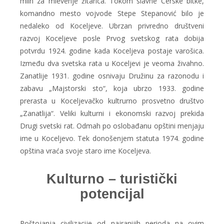
mlin za mlevenje žitarica. Tokom slavne Cerske bitke,
komandno mesto vojvode Stepe Stepanović bilo je
nedaleko od Koceljeve. Ubrzan privredno društveni
razvoj Koceljeve posle Prvog svetskog rata dobija
potvrdu 1924. godine kada Koceljeva postaje varošica.
Između dva svetska rata u Koceljevi je veoma živahno.
Zanatlije 1931. godine osnivaju Družinu za razonodu i
zabavu „Majstorski sto“, koja ubrzo 1933. godine
prerasta u Koceljevačko kultrurno prosvetno društvo
„Zanatlija“. Veliki kulturni i ekonomski razvoj prekida
Drugi svetski rat. Odmah po oslobađanu opštini menjaju
ime u Koceljevo. Tek donošenjem statuta 1974. godine
opština vraća svoje staro ime Koceljeva.
Kulturno – turistički
potencijal
Poštojanja civilizacije od najranijih perioda na ovim