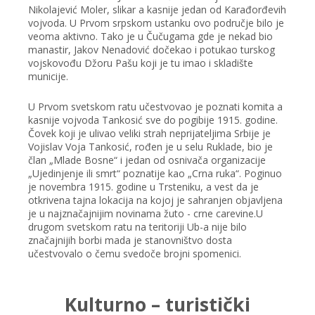
Nikolajević Moler, slikar a kasnije jedan od Karađorđevih
vojvoda. U Prvom srpskom ustanku ovo područje bilo je
veoma aktivno. Tako je u Čučugama gde je nekad bio
manastir, Jakov Nenadović dočekao i potukao turskog
vojskovođu Džoru Pašu koji je tu imao i skladište
municije.
U Prvom svetskom ratu učestvovao je poznati komita a
kasnije vojvoda Tankosić sve do pogibije 1915. godine.
Čovek koji je ulivao veliki strah neprijateljima Srbije je
Vojislav Voja Tankosić, rođen je u selu Ruklade, bio je
član „Mlade Bosne“ i jedan od osnivača organizacije
„Ujedinjenje ili smrt“ poznatije kao „Crna ruka“. Poginuo
je novembra 1915. godine u Trsteniku, a vest da je
otkrivena tajna lokacija na kojoj je sahranjen objavljena
je u najznačajnijim novinama žuto - crne carevine.U
drugom svetskom ratu na teritoriji Ub-a nije bilo
značajnijih borbi mada je stanovništvo dosta
učestvovalo o čemu svedoče brojni spomenici.
Kulturno – turistički