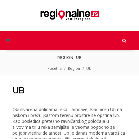
REGION: UB
Početna
Region
Ub
UB
Obuhvaćena dolinama reka Tamnave, Kladnice i Ub na
niskom i brežuljkastom terenu prostire se opština Ub.
Kao posledica pretežno ravničarskog položaja u
slivovima triju reka zemljište je veoma pogodno za
poljoprivrednu delatnost. Ub je danas moderna varošica
koja je veoma napredna i čije vreme tek dolazi.