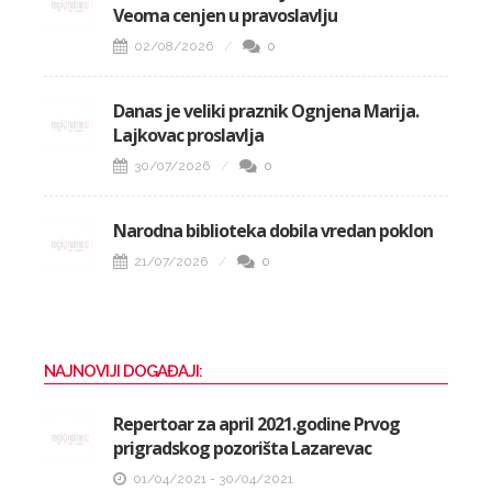
Veoma cenjen u pravoslavlju
02/08/2026
0
Danas je veliki praznik Ognjena Marija.
Lajkovac proslavlja
30/07/2026
0
Narodna biblioteka dobila vredan poklon
21/07/2026
0
NAJNOVIJI DOGAĐAJI:
Repertoar za april 2021.godine Prvog
prigradskog pozorišta Lazarevac
01/04/2021 - 30/04/2021