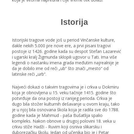
Istorija
Istorijski tragove vode još u period Vinčanske kulture,
dakle nekih 5.000 pre nove ere, a prvi pisani tragovi
postoje iz 1426. godine kada su despot Stefan Lazarević
i ugarski kralj Žigmunda sklopili ugovor u Tati. Ima više
legendi o nastanku imena grada međutim najrealnije je
da je dobilo ime od reči „ub“ što znači „mesto“ od
latinske reči „urb“.
Najveći dokazi o takvim tragovima je i crkva u Dokmiru
koja je obnovljena u 15. veku tačnije 1415. godine što
potvrđuje da ona postoji iz ranijeg perioda. Crkva je
dugo bila stožer kulturnih dešavanje u ovom kraju, tako
je u njoj bila osnovana škola koja je radila sve do 1788.
godine kada je Mahmud - paša Bušatlija spalio
kompleks. Nakon obnove u drugoj polovini 18. veka u
crkvu stiže Hadži - Ruvim koji osniva slikarsku i
duborezačku školu. Jedan od učenika bio je i Petar