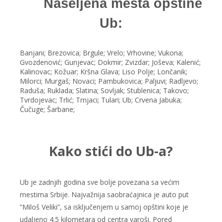
Naseljena mesta opštine
Ub:
Banjani; Brezovica; Brgule; Vrelo; Vrhovine; Vukona;
Gvozdenović; Gunjevac; Dokmir; Zvizdar; Joševa; Kalenić;
Kalinovac; Kožuar; Kršna Glava; Liso Polje; Lončanik;
Milorci; Murgaš; Novaci; Pambukovica; Paljuvi; Radljevo;
Raduša; Ruklada; Slatina; Sovljak; Stublenica; Takovo;
Tvrdojevac; Trlić; Trnjaci; Tulari; Ub; Crvena Jabuka;
Čučuge; Šarbane;
Kako stići do Ub-a?
Ub je zadnjih godina sve bolje povezana sa većim
mestima Srbije. Najvažnija saobraćajnica je auto put
“Miloš Veliki”, sa isključenjem u samoj opštini koje je
udaljeno 4.5 kilometara od centra varoši. Pored