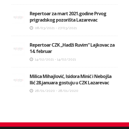
Repertoar za mart 2021.godine Prvog
prigradskog pozorišta Lazarevac
08/03/2021 - 27/03/2021
Repertoar CZK „Hadži Ruvim“ Lajkovac za
14. februar
14/02/2021 - 14/02/2021
Milica Mihajlović, Isidora Minić i Nebojša
Ilić 28.januara gostuju u CZK Lazarevac
28/01/2020 - 28/01/2020