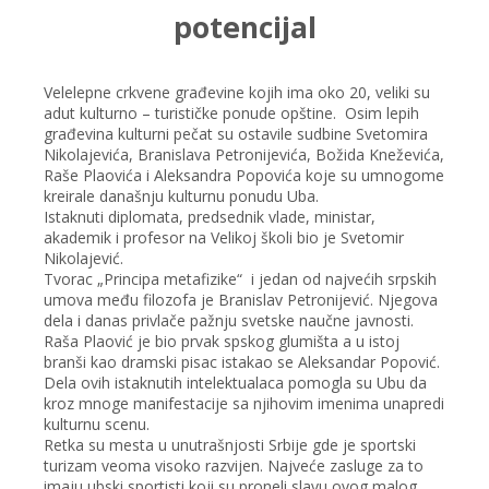
potencijal
Velelepne crkvene građevine kojih ima oko 20, veliki su
adut kulturno – turističke ponude opštine. Osim lepih
građevina kulturni pečat su ostavile sudbine Svetomira
Nikolajevića, Branislava Petronijevića, Božida Kneževića,
Raše Plaovića i Aleksandra Popovića koje su umnogome
kreirale današnju kulturnu ponudu Uba.
Istaknuti diplomata, predsednik vlade, ministar,
akademik i profesor na Velikoj školi bio je Svetomir
Nikolajević.
Tvorac „Principa metafizike“ i jedan od najvećih srpskih
umova među filozofa je Branislav Petronijević. Njegova
dela i danas privlače pažnju svetske naučne javnosti.
Raša Plaović je bio prvak spskog glumišta a u istoj
branši kao dramski pisac istakao se Aleksandar Popović.
Dela ovih istaknutih intelektualaca pomogla su Ubu da
kroz mnoge manifestacije sa njihovim imenima unapredi
kulturnu scenu.
Retka su mesta u unutrašnjosti Srbije gde je sportski
turizam veoma visoko razvijen. Najveće zasluge za to
imaju ubski sportisti koji su proneli slavu ovog malog