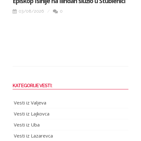
Episkop Isihije na Ilindan služio u Stublenici
EP
na
03/08/2026
0
KATEGORIJE VESTI:
Vesti iz Valjeva
Vesti iz Lajkovca
Vesti iz Uba
Vesti iz Lazarevca