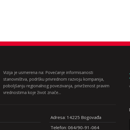
Vizija je usmerena na: Povećanje informisanosti
stanovništva, podršku privrednom razvoju kompanija,
poboljšanju regionalnog povezivanja, privrženost pravim
vrednostima koje život znače...
Adresa: 14225 Bogovađa
Telefon: 064/90-91-064