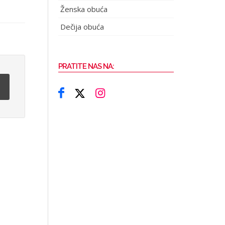
Ženska obuća
Dečija obuća
PRATITE NAS NA: