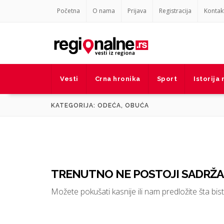
Početna
O nama
Prijava
Registracija
Kontak
Vesti
Crna hronika
Sport
Istorija
KATEGORIJA: ODEĆA, OBUĆA
TRENUTNO NE POSTOJI SADRŽAJ
Možete pokušati kasnije ili nam predložite šta biste