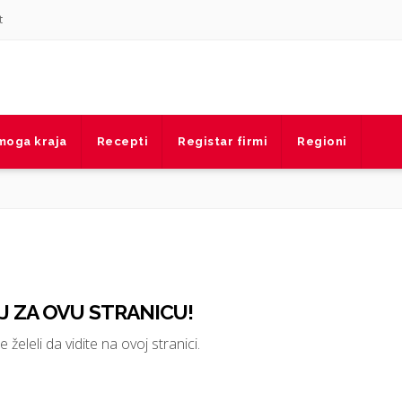
t
 moga kraja
Recepti
Registar firmi
Regioni
 ZA OVU STRANICU!
 želeli da vidite na ovoj stranici.