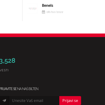
Benels
08/02/2022
3,528
VESTI
PRIJAVITE SE
NA NAŠ BILTEN.
Prijavi se