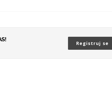
S!
Registruj se