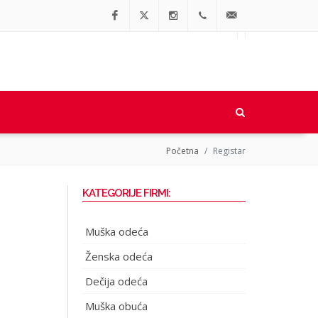
Facebook
Twitter
Instagram
064/90-
office@regionalne.rs
91-064
Početna
Registar
KATEGORIJE FIRMI:
Muška odeća
Ženska odeća
Dečija odeća
Muška obuća