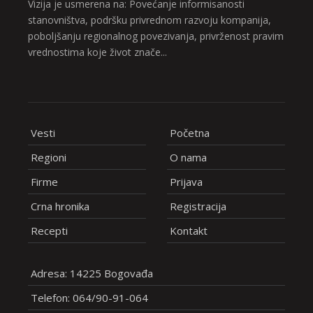
Vizija je usmerena na: Povećanje informisanosti
stanovništva, podršku privrednom razvoju kompanija,
poboljšanju regionalnog povezivanja, privrženost pravim
vrednostima koje život znače...
Vesti
Početna
Regioni
O nama
Firme
Prijava
Crna hronika
Registracija
Recepti
Kontakt
Adresa: 14225 Bogovađa
Telefon: 064/90-91-064