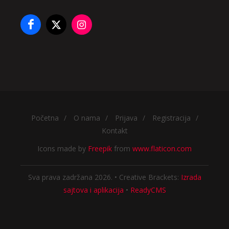
Početna
/
O nama
/
Prijava
/
Registracija
/
Kontakt
Icons made by
Freepik
from
www.flaticon.com
Sva prava zadržana 2026. • Creative Brackets:
Izrada
sajtova i aplikacija
•
ReadyCMS