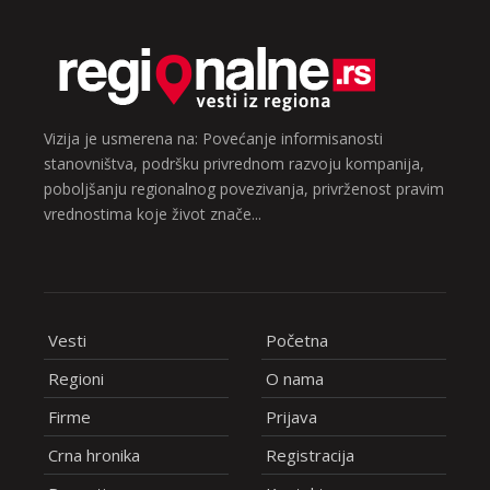
Vizija je usmerena na: Povećanje informisanosti
stanovništva, podršku privrednom razvoju kompanija,
poboljšanju regionalnog povezivanja, privrženost pravim
vrednostima koje život znače...
Vesti
Početna
Regioni
O nama
Firme
Prijava
Crna hronika
Registracija