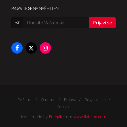
PRIJAVITE SE
NA NAŠ BILTEN.
Prijavi se
Početna
/
O nama
/
Prijava
/
Registracija
/
Kontakt
Icons made by
Freepik
from
www.flaticon.com