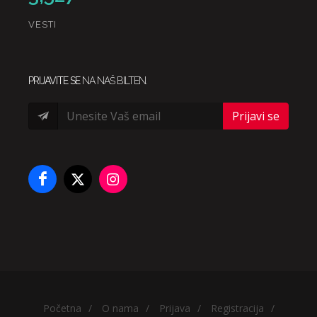
VESTI
PRIJAVITE SE
NA NAŠ BILTEN.
Prijavi se
Početna
/
O nama
/
Prijava
/
Registracija
/