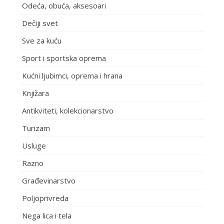
Odeća, obuća, aksesoari
Dečiji svet
Sve za kuću
Sport i sportska oprema
Kućni ljubimci, oprema i hrana
Knjižara
Antikviteti, kolekcionarstvo
Turizam
Usluge
Razno
Građevinarstvo
Poljoprivreda
Nega lica i tela