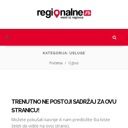
KATEGORIJA: USLUGE
Početna
Oglasi
TRENUTNO NE POSTOJI SADRŽAJ ZA OVU
STRANICU!
Možete pokušati kasnije ili nam predložite šta biste
želeli da vidite na ovoj stranici.