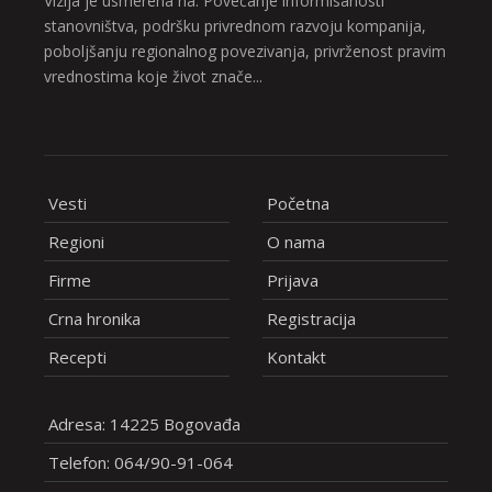
Vizija je usmerena na: Povećanje informisanosti
stanovništva, podršku privrednom razvoju kompanija,
poboljšanju regionalnog povezivanja, privrženost pravim
vrednostima koje život znače...
Vesti
Početna
Regioni
O nama
Firme
Prijava
Crna hronika
Registracija
Recepti
Kontakt
Adresa: 14225 Bogovađa
Telefon: 064/90-91-064