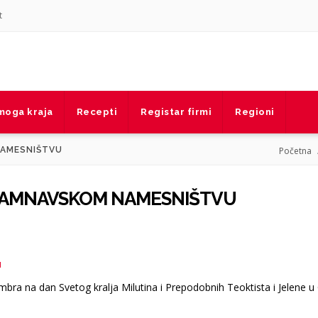
t
 moga kraja
Recepti
Registar firmi
Regioni
NAMESNIŠTVU
Početna
U TAMNAVSKOM NAMESNIŠTVU
0
mbra na dan Svetog kralja Milutina i Prepodobnih Teoktista i Jelene u