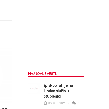
NAJNOVIJE VESTI:
Episkop Isihije na
Ilindan služio u
Stublenici
03/08/2026
0