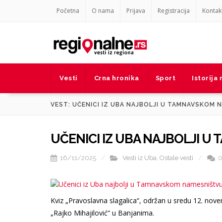
Početna
O nama
Prijava
Registracija
Kontak
Vesti
Crna hronika
Sport
Istorija
VEST: UČENICI IZ UBA NAJBOLJI U TAMNAVSKOM 
UČENICI IZ UBA NAJBOLJI 
16/11/2025
Vesti iz Uba
,
Ostale vesti
Kviz „Pravoslavna slagalica“, održan u sredu 12. nove
„Rajko Mihajilović“ u Banjanima.