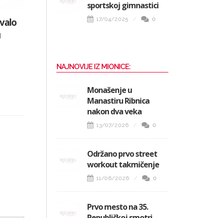
sportskoj gimnastici
17/04/2025
0
valo
u
NAJNOVIJE IZ MIONICE:
Monašenje u
Manastiru Ribnica
nakon dva veka
13/07/2026
0
Održano prvo street
workout takmičenje
11/06/2026
0
Prvo mesto na 35.
Republičkoj smotri