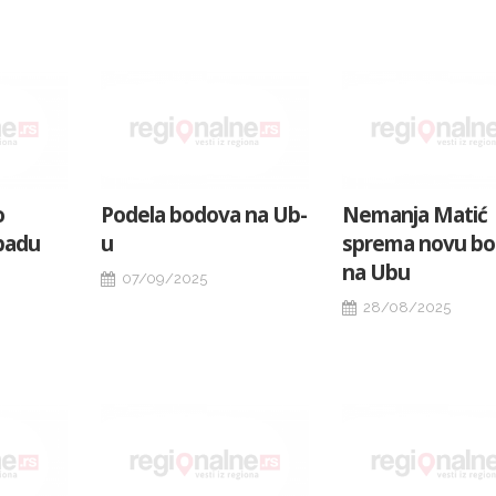
o
Podela bodova na Ub-
Nemanja Matić
padu
u
sprema novu b
na Ubu
07/09/2025
28/08/2025