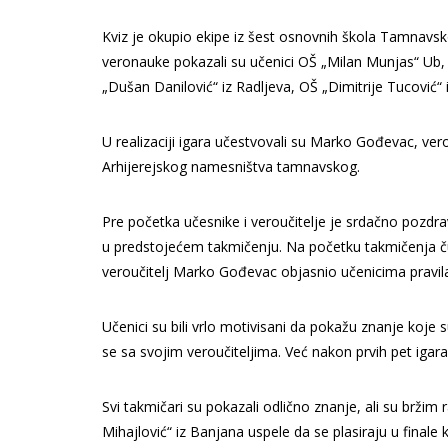
Kviz je okupio ekipe iz šest osnovnih škola Tamnavsk
veronauke pokazali su učenici OŠ „Milan Munjas“ Ub, 
„Dušan Danilović“ iz Radljeva, OŠ „Dimitrije Tucović“ 
U realizaciji igara učestvovali su Marko Gođevac, verou
Arhijerejskog namesništva tamnavskog.
Pre početka učesnike i veroučitelje je srdačno pozdra
u predstojećem takmičenju. Na početku takmičenja čul
veroučitelj Marko Gođevac objasnio učenicima pravila
Učenici su bili vrlo motivisani da pokažu znanje koje 
se sa svojim veroučiteljima. Već nakon prvih pet igara
Svi takmičari su pokazali odlično znanje, ali su brži
Mihajlović“ iz Banjana uspele da se plasiraju u finale 