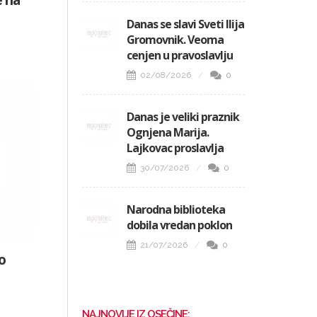
e na
Danas se slavi Sveti Ilija
Gromovnik. Veoma
cenjen u pravoslavlju
02/08/2026
0
Danas je veliki praznik
Ognjena Marija.
Lajkovac proslavlja
30/07/2026
0
Narodna biblioteka
dobila vredan poklon
21/07/2026
0
o
NAJNOVIJE IZ OSEČINE: