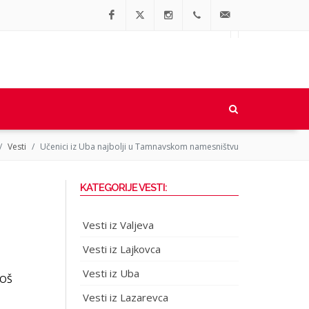
Facebook
Twitter
Instagram
064/90-
office@regionalne.rs
91-064
Vesti
Učenici iz Uba najbolji u Tamnavskom namesništvu
KATEGORIJE VESTI:
Vesti iz Valjeva
Vesti iz Lajkovca
Vesti iz Uba
 OŠ
Vesti iz Lazarevca