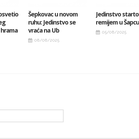
 оsvetio
Šepkovac u novom
Jedinstvo starto
eg
ruhu: Jedinstvo se
remijem u Šapc
g hrama
vraća na Ub
05/08/2025
08/08/2025
*