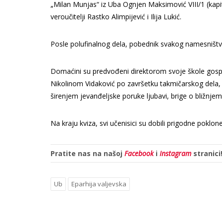
„Milan Munjas“ iz Uba Ognjen Maksimović VIII/1 (kapite
veroučitelji Rastko Alimpijević i Ilija Lukić.
Posle polufinalnog dela, pobednik svakog namesništva
Domaćini su predvođeni direktorom svoje škole gosp
Nikolinom Vidaković po završetku takmičarskog dela, p
širenjem jevanđeljske poruke ljubavi, brige o bližnj
Na kraju kviza, svi učenisici su dobili prigodne pokl
Pratite nas na našoj
Facebook
i
Instagram
stranici
Ub
Eparhija valjevska