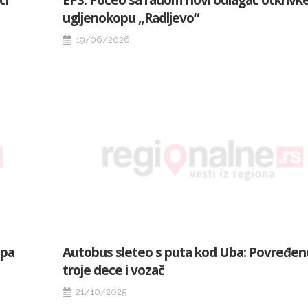
ci
EPS: Počeo sa radom novi odlagač otkrivk
ugljenokopu „Radljevo“
19/06/2026
upa
Autobus sleteo s puta kod Uba: Povređen
troje dece i vozač
21/10/2025