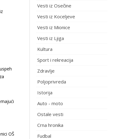
Vesti iz Osečine
iz
Vesti iz Koceljeve
Vesti iz Mionice
Vesti iz Ljiga
Kultura
Sport i rekreacija
 uspeh
Zdravlje
za
Poljoprivreda
Istorija
remajući
Auto - moto
Ostale vesti
Crna hronika
enici OŠ
Fudbal