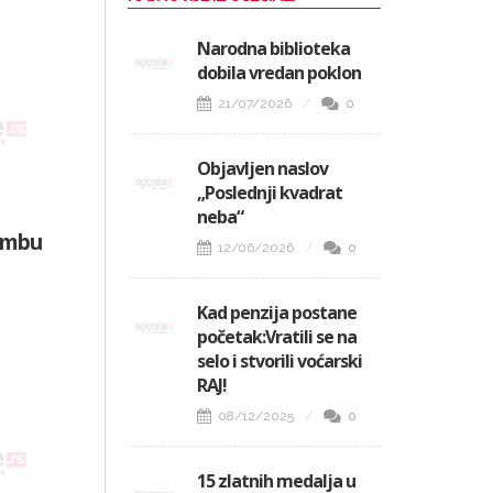
Narodna biblioteka
dobila vredan poklon
21/07/2026
0
Objavljen naslov
„Poslednji kvadrat
neba“
ombu
12/06/2026
0
Kad penzija postane
početak:Vratili se na
selo i stvorili voćarski
RAJ!
08/12/2025
0
15 zlatnih medalja u