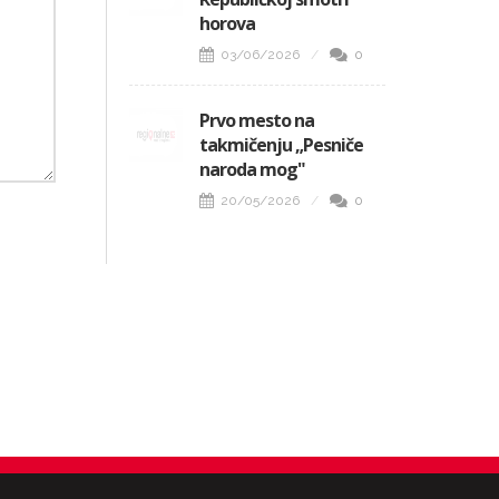
horova
03/06/2026
0
Prvo mesto na
takmičenju „Pesniče
naroda mog"
20/05/2026
0