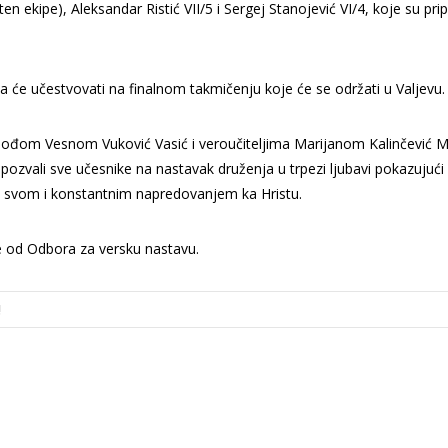
n ekipe), Aleksandar Ristić VII/5 i Sergej Stanojević VI/4, koje su pri
 će učestvovati na finalnom takmičenju koje će se održati u Valjevu.
ođom Vesnom Vuković Vasić i veroučiteljima Marijanom Kalinčević Ma
ozvali sve učesnike na nastavak druženja u trpezi ljubavi pokazujući 
em svom i konstantnim napredovanjem ka Hristu.
one od Odbora za versku nastavu.
!