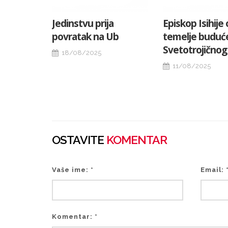
Jedinstvu prija
Episkop Isihije
povratak na Ub
temelje buduć
Svetotrojično
18/08/2025
11/08/2025
OSTAVITE
KOMENTAR
Vaše ime: *
Email: 
Komentar: *