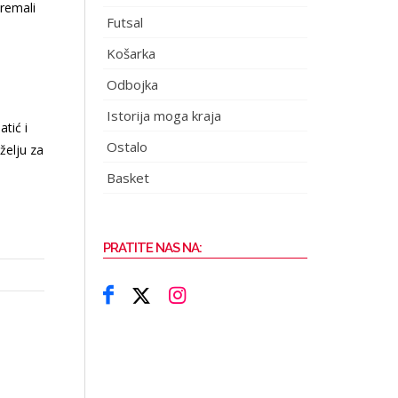
premali
Futsal
Košarka
Odbojka
Istorija moga kraja
tić i
Ostalo
želju za
Basket
PRATITE NAS NA: