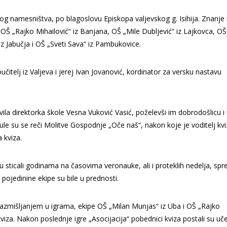
og namesništva, po blagoslovu Episkopa valjevskog g. Isihija. Znanje 
OŠ „Rajko Mihailović“ iz Banjana, OŠ „Mile Dubljević“ iz Lajkovca, OŠ
iz Jabučja i OŠ „Sveti Sava“ iz Pambukovice.
čitelj iz Valjeva i jerej Ivan Jovanović, kordinator za versku nastavu
vila direktorka škole Vesna Vuković Vasić, poželevši im dobrodošlicu i
e su se reči Molitve Gospodnje „Oče naš“, nakon koje je voditelj kvi
 kviza.
su sticali godinama na časovima veronauke, ali i proteklih nedelja, sp
 pojedinine ekipe su bile u prednosti.
m razmišljanjem u igrama, ekipe OŠ „Milan Munjas“ iz Uba i OŠ „Rajko
kviza. Nakon poslednje igre „Asocijacija“ pobednici kviza postali su uč