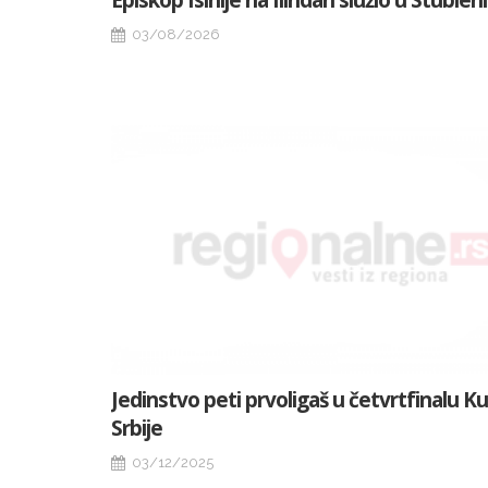
Episkop Isihije na Ilindan služio u Stubleni
03/08/2026
Jedinstvo peti prvoligaš u četvrtfinalu K
Srbije
03/12/2025