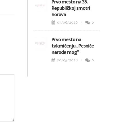
Prvo mesto na 35.
Republičkoj smotri
horova
03/06/2026
0
Prvo mesto na
takmičenju „Pesniče
naroda mog"
20/05/2026
0