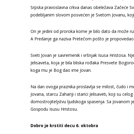
Srpska pravoslavna crkva danas obeležava Začeće Sve
podebljanim slovom posvećen je Svetom Jovanu, koji j
On je jedini od proroka kome je bilo dato da može r
A Predanje ga naziva Pretečom pošto je propovedao 
Sveti Jovan je savremenik i vršnjak Isusa Hristosa. Nje
Jelisaveta, koja je bila bliska rođaka Presvete Bogoro
koga mu je Bog dao ime Jovan.
Na dan ovoga praznika proslavlja se milost, čudo i 
Jovana, starcu Zahariji i starici Jelisaveti, koji su celo
domostrojiteljstvu ljudskoga spasenja. Sa Jovanom je 
Gospodu Isusu Hristosu.
Dobro je krstiti decu 6. oktobra