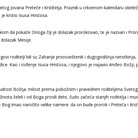
tog Jovana Preteče i Krstitelja. Praznik u crkvenom kalendaru obele
e krstio Isusa Hristosa.
ukom da pokaže Onoga čiji je dolazak prorokovao, te je nazvan i Pro
dolazak Mesije.
govi roditelji bili su Zaharije prvosveštenik i dugogodišnja nerotkinja, 
dice. Kao i rođenje Isusa Hristosa, i njegovo je najavio Anđeo Božji, 
mudrost Božija: milost prema pobožnim i pravednim roditeljima Svetog
g života želeli i od Boga prosili dete, čudo začeća starijih roditelja i mu
Bog imao naročito velike namere: da on bude prorok i Preteča i Krsti