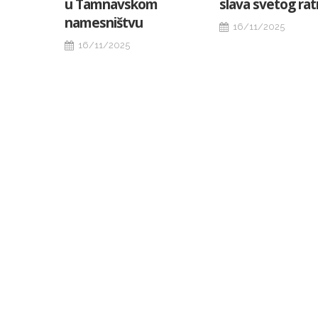
u Tamnavskom
slava svetog rat
namesništvu
16/11/2025
16/11/2025