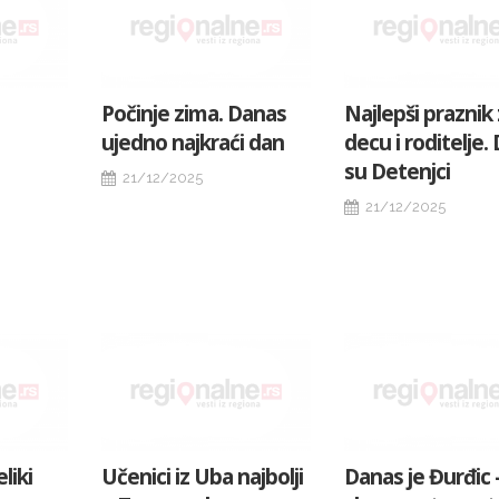
Počinje zima. Danas
Najlepši praznik
ujedno najkraći dan
decu i roditelje.
su Detenjci
21/12/2025
21/12/2025
liki
Učenici iz Uba najbolji
Danas je Đurđic 