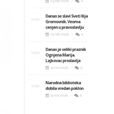
03/08/2026
0
Danas se slavi Sveti Ilija
Gromovnik. Veoma
cenjen u pravoslavlju
02/08/2026
0
Danas je veliki praznik
Ognjena Marija.
Lajkovac proslavlja
30/07/2026
0
Narodna biblioteka
dobila vredan poklon
21/07/2026
0