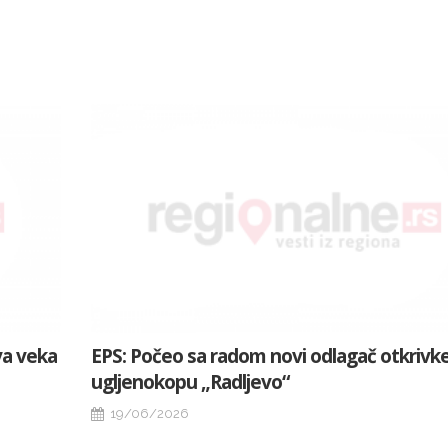
va veka
EPS: Počeo sa radom novi odlagač otkrivk
ugljenokopu „Radljevo“
19/06/2026