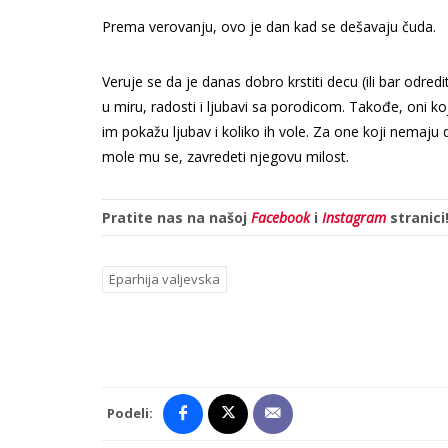
Prema verovanju, ovo je dan kad se dešavaju čuda.
Veruje se da je danas dobro krstiti decu (ili bar odredi
u miru, radosti i ljubavi sa porodicom. Takođe, oni k
im pokažu ljubav i koliko ih vole. Za one koji nemaju
mole mu se, zavredeti njegovu milost.
Pratite nas na našoj
Facebook
i
Instagram
stranici
Eparhija valjevska
Podeli: