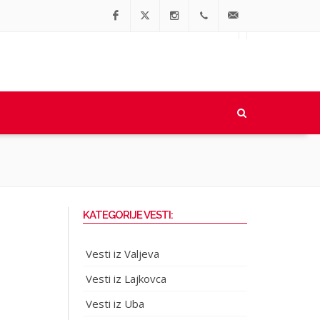
Facebook
Twitter
Instagram
064/90-
office@regionalne.rs
91-064
KATEGORIJE VESTI:
Vesti iz Valjeva
Vesti iz Lajkovca
Vesti iz Uba