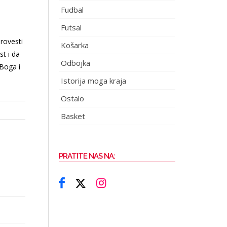
Fudbal
Futsal
provesti
Košarka
st i da
Odbojka
 Boga i
Istorija moga kraja
Ostalo
Basket
PRATITE NAS NA: