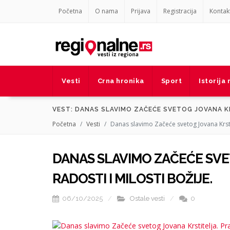
Početna
O nama
Prijava
Registracija
Kontak
Vesti
Crna hronika
Sport
Istorija
VEST: DANAS SLAVIMO ZAČEĆE SVETOG JOVANA KR
Početna
Vesti
Danas slavimo Začeće svetog Jovana Krstite
DANAS SLAVIMO ZAČEĆE SVE
RADOSTI I MILOSTI BOŽIJE.
06/10/2025
Ostale vesti
0