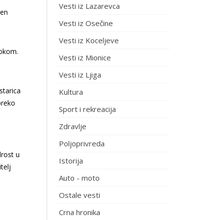
Vesti iz Lazarevca
žen
Vesti iz Osečine
Vesti iz Koceljeve
rokom.
Vesti iz Mionice
Vesti iz Ljiga
starica
Kultura
preko
Sport i rekreacija
Zdravlje
Poljoprivreda
drost u
Istorija
telj
Auto - moto
Ostale vesti
Crna hronika