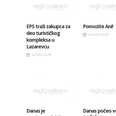
EPS traži zakupca za
Pomozite Ani!
deo turističkog
04/05/2026
kompleksa u
Lazarevcu
11/06/2026
Danas je
Danas počeo ve