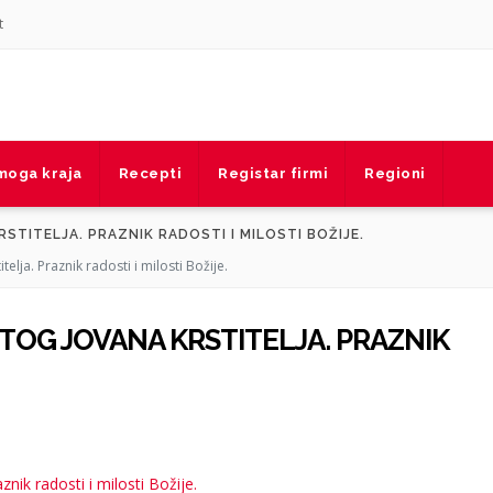
t
 moga kraja
Recepti
Registar firmi
Regioni
STITELJA. PRAZNIK RADOSTI I MILOSTI BOŽIJE.
lja. Praznik radosti i milosti Božije.
TOG JOVANA KRSTITELJA. PRAZNIK