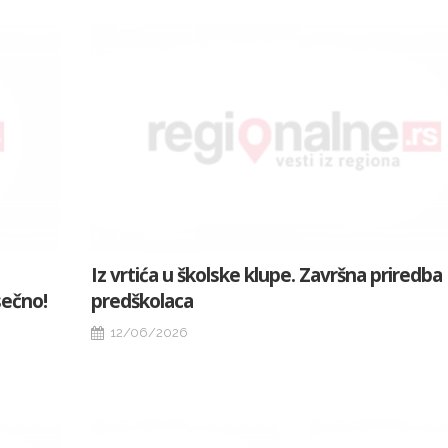
Iz vrtića u školske klupe. Završna priredba
sečno!
predškolaca
12/06/2026