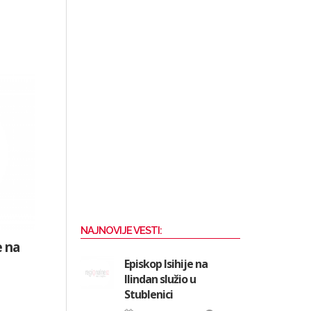
NAJNOVIJE VESTI:
e na
Episkop Isihije na
Ilindan služio u
Stublenici