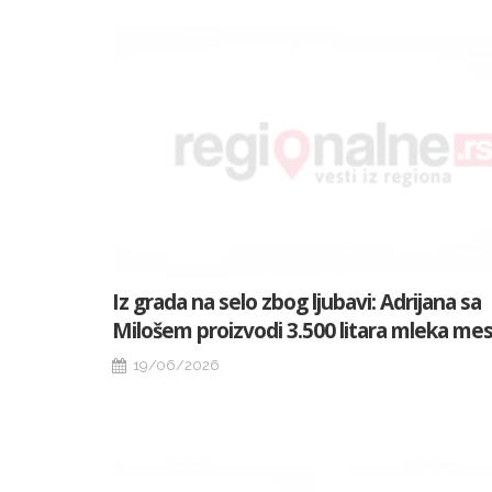
Iz grada na selo zbog ljubavi: Adrijana sa
Milošem proizvodi 3.500 litara mleka me
19/06/2026