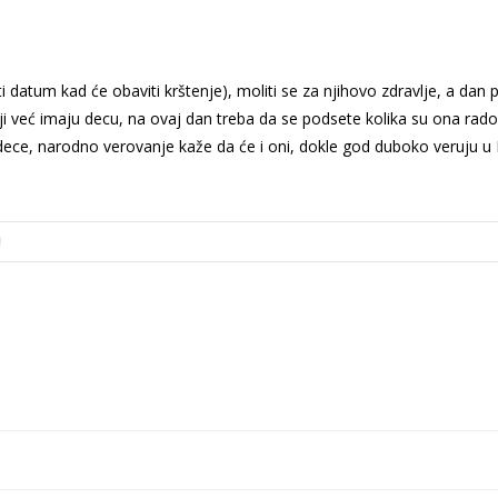
ti datum kad će obaviti krštenje), moliti se za njihovo zdravlje, a dan 
oji već imaju decu, na ovaj dan treba da se podsete kolika su ona rado
 dece, narodno verovanje kaže da će i oni, dokle god duboko veruju u
!