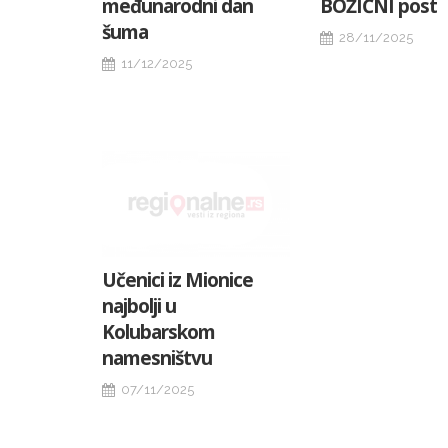
međunarodni dan
BOŽIĆNI post
šuma
28/11/2025
11/12/2025
Učenici iz Mionice
najbolji u
Kolubarskom
namesništvu
07/11/2025