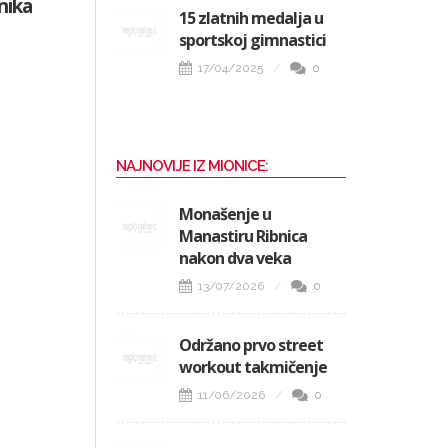
nika
15 zlatnih medalja u
sportskoj gimnastici
17/04/2025
0
NAJNOVIJE IZ MIONICE:
Monašenje u
Manastiru Ribnica
nakon dva veka
13/07/2026
0
Održano prvo street
workout takmičenje
11/06/2026
0