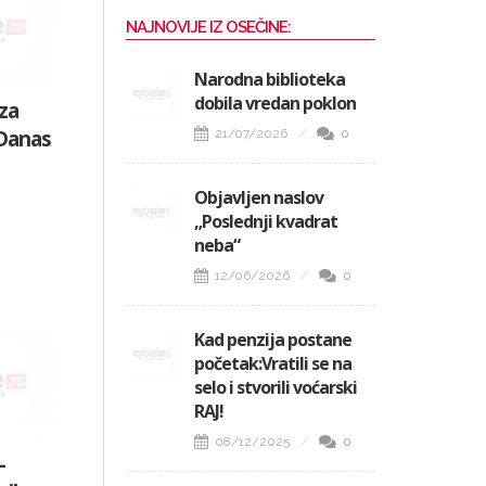
NAJNOVIJE IZ OSEČINE:
Narodna biblioteka
dobila vredan poklon
 za
 Danas
21/07/2026
0
Objavljen naslov
„Poslednji kvadrat
neba“
12/06/2026
0
Kad penzija postane
početak:Vratili se na
selo i stvorili voćarski
RAJ!
08/12/2025
0
–