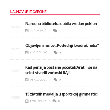
NAJNOVIJE IZ OSEČINE:
Narodna biblioteka dobila vredan poklon
21/07/2026
0
Objavljen naslov „Poslednji kvadrat neba“
12/06/2026
0
Kad penzija postane početak:Vratili se na
selo i stvorili voćarski RAJ!
08/12/2025
0
15 zlatnih medalja u sportskoj gimnastici
17/04/2025
0