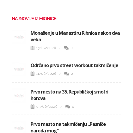
NAJNOVIJE IZ MIONICE:
Monašenje u Manastiru Ribnica nakon dva
veka
13/07/2026
0
Održano prvo street workout takmičenje
11/06/2026
0
Prvo mesto na 35. Republičkoj smotri
horova
03/06/2026
0
Prvo mesto na takmičenju „Pesniče
naroda mog"