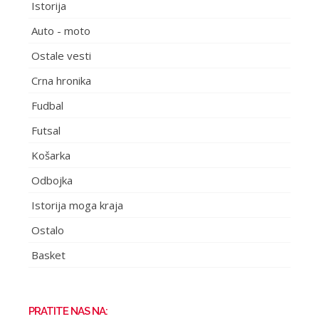
Istorija
Auto - moto
Ostale vesti
Crna hronika
Fudbal
Futsal
Košarka
Odbojka
Istorija moga kraja
Ostalo
Basket
PRATITE NAS NA: