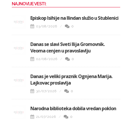
NAJNOVIJE VESTI:
Episkop Isihije na Ilindan služio u Stublenici
03/08/2026
0
Danas se slavi Sveti Ilija Gromovnik.
Veoma cenjen u pravoslavlju
02/08/2026
0
Danas je veliki praznik Ognjena Marija.
Lajkovac proslavlja
30/07/2026
0
Narodna biblioteka dobila vredan poklon
21/07/2026
0