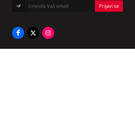
Prijavi se
Početna
/
O nama
/
Prijava
/
Registracija
/
Kontakt
Icons made by
Freepik
from
www.flaticon.com
Sva prava zadržana 2026. •
Marketing Agencija
•
ReadyCMS