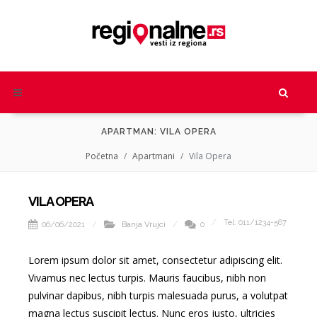
APARTMAN: VILA OPERA
Početna
Apartmani
Vila Opera
VILA OPERA
Tel: 011/1234-567
06/06/2021
Banja Vrujci
0
Lorem ipsum dolor sit amet, consectetur adipiscing elit.
Vivamus nec lectus turpis. Mauris faucibus, nibh non
pulvinar dapibus, nibh turpis malesuada purus, a volutpat
magna lectus suscipit lectus. Nunc eros justo, ultricies